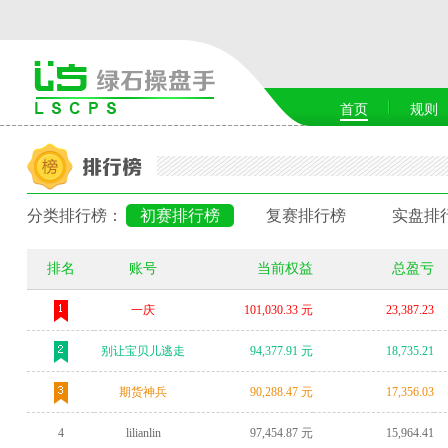
首页
规则
分类排行榜：
初赛排行榜
复赛排行榜
实盘排
排名
账号
当前权益
总盈亏
一庆
101,030.33 元
23,387.23
别让宝贝儿逃走
94,377.91 元
18,735.21
期货神兵
90,288.47 元
17,356.03
4
lilianlin
97,454.87 元
15,964.41