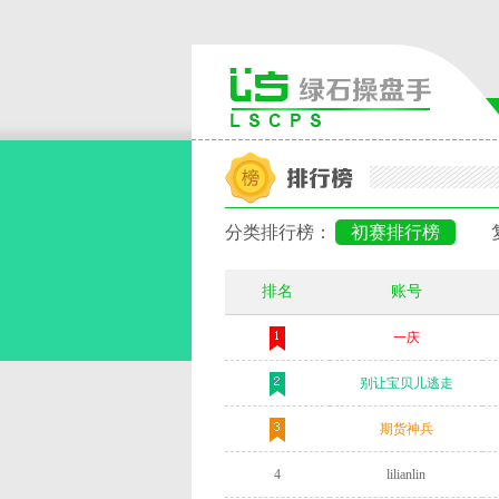
分类排行榜：
初赛排行榜
排名
账号
一庆
别让宝贝儿逃走
期货神兵
4
lilianlin