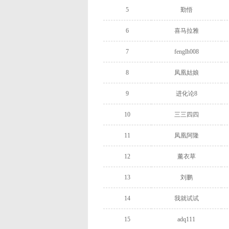
5
勤悟
6
喜马拉雅
7
fenglh008
8
凤凰姑娘
9
进化论8
10
三三四四
11
凤凰阿隆
12
薰衣草
13
刘鹏
14
我就试试
15
adq111