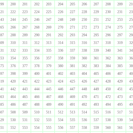
199
200
201
202
203
204
205
206
207
208
209
21
221
222
223
224
225
226
227
228
229
230
231
23
243
244
245
246
247
248
249
250
251
252
253
25
265
266
267
268
269
270
271
272
273
274
275
27
287
288
289
290
291
292
293
294
295
296
297
29
309
310
311
312
313
314
315
316
317
318
319
32
331
332
333
334
335
336
337
338
339
340
341
34
353
354
355
356
357
358
359
360
361
362
363
36
375
376
377
378
379
380
381
382
383
384
385
38
397
398
399
400
401
402
403
404
405
406
407
40
419
420
421
422
423
424
425
426
427
428
429
43
441
442
443
444
445
446
447
448
449
450
451
45
463
464
465
466
467
468
469
470
471
472
473
47
485
486
487
488
489
490
491
492
493
494
495
49
507
508
509
510
511
512
513
514
515
516
517
51
529
530
531
532
533
534
535
536
537
538
539
54
551
552
553
554
555
556
557
558
559
560
561
56