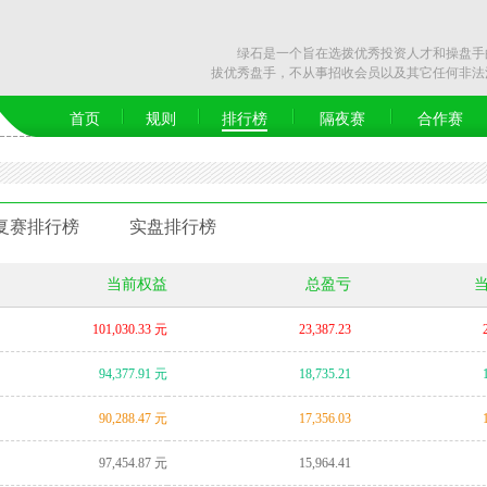
绿石是一个旨在选拨优秀投资人才和操盘手的
拔优秀盘手，不从事招收会员以及其它任何非法
首页
规则
排行榜
隔夜赛
合作赛
复赛排行榜
实盘排行榜
当前权益
总盈亏
101,030.33 元
23,387.23
94,377.91 元
18,735.21
90,288.47 元
17,356.03
97,454.87 元
15,964.41