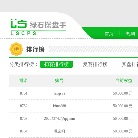
首页
规则
分类排行榜：
初赛排行榜
复赛排行榜
实盘排
排名
账号
当前权益
8761
fangsya
50,000.00 元
8762
kfmc888
50,000.00 元
8763
202642742@qq.com
50,000.00 元
8764
呢么叼
50,000.00 元