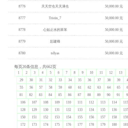
8776
天天空仓天天满仓
50,000.00 元
8777
Tristin_7
50,000.00 元
8778
心如止水的笨笨
50,000.00 元
8779
彭建锋
50,000.00 元
8780
tsllyas
50,000.00 元
每页20条信息，共662页
1
2
3
4
5
6
7
8
9
10
11
12
13
29
30
31
32
33
34
35
36
37
38
39
55
56
57
58
59
60
61
62
63
64
65
81
82
83
84
85
86
87
88
89
90
91
9
106
107
108
109
110
111
112
113
114
11
128
129
130
131
132
133
134
135
136
13
150
151
152
153
154
155
156
157
158
15
172
173
174
175
176
177
178
179
180
18