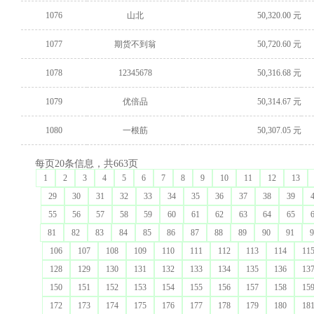
1076
山北
50,320.00 元
1077
期货不到翁
50,720.60 元
1078
12345678
50,316.68 元
1079
优倍品
50,314.67 元
1080
一根筋
50,307.05 元
每页20条信息，共663页
1
2
3
4
5
6
7
8
9
10
11
12
13
29
30
31
32
33
34
35
36
37
38
39
55
56
57
58
59
60
61
62
63
64
65
81
82
83
84
85
86
87
88
89
90
91
9
106
107
108
109
110
111
112
113
114
11
128
129
130
131
132
133
134
135
136
13
150
151
152
153
154
155
156
157
158
15
172
173
174
175
176
177
178
179
180
18