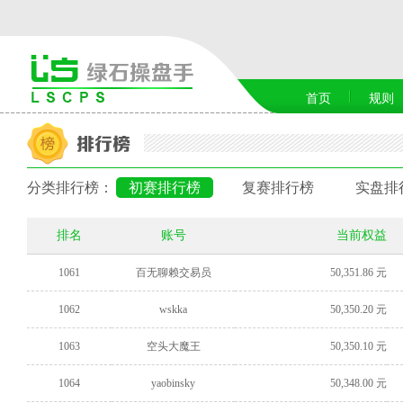
首页
规则
分类排行榜：
初赛排行榜
复赛排行榜
实盘排
排名
账号
当前权益
1061
百无聊赖交易员
50,351.86 元
1062
wskka
50,350.20 元
1063
空头大魔王
50,350.10 元
1064
yaobinsky
50,348.00 元