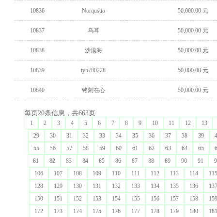
10836
Norqustio
50,000.00 元
10837
乌耳
50,000.00 元
10838
沙漠海
50,000.00 元
10839
tyh780228
50,000.00 元
10840
铭刻在心
50,000.00 元
每页20条信息，共663页
1
2
3
4
5
6
7
8
9
10
11
12
13
29
30
31
32
33
34
35
36
37
38
39
55
56
57
58
59
60
61
62
63
64
65
81
82
83
84
85
86
87
88
89
90
91
9
106
107
108
109
110
111
112
113
114
11
128
129
130
131
132
133
134
135
136
13
150
151
152
153
154
155
156
157
158
15
172
173
174
175
176
177
178
179
180
18