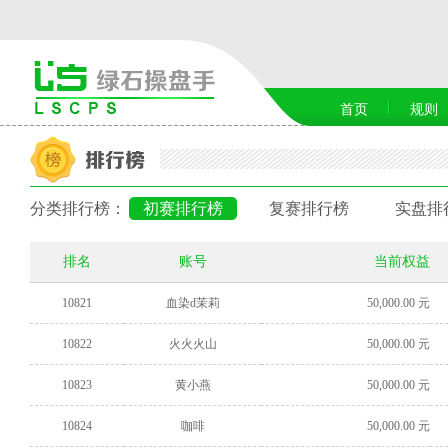
首页
规则
分类排行榜：
初赛排行榜
复赛排行榜
实盘排
排名
账号
当前权益
10821
血染d茉莉
50,000.00 元
10822
火火火山
50,000.00 元
10823
黄小燕
50,000.00 元
10824
咖啡
50,000.00 元