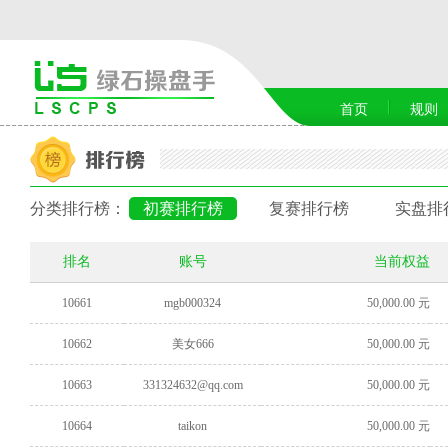
首页
规则
分类排行榜：
初赛排行榜
复赛排行榜
实盘排
排名
账号
当前权益
10661
mgb000324
50,000.00 元
10662
美女666
50,000.00 元
10663
331324632@qq.com
50,000.00 元
10664
taikon
50,000.00 元