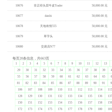
10676
非正经头层牛皮Trader
50,000.00 元
10677
daishi
50,000.00 元
10678
天地有情555
50,000.00 元
10679
草字头
50,000.00 元
10680
交易员N77
50,000.00 元
每页20条信息，共663页
1
2
3
4
5
6
7
8
9
10
11
12
13
29
30
31
32
33
34
35
36
37
38
39
55
56
57
58
59
60
61
62
63
64
65
81
82
83
84
85
86
87
88
89
90
91
9
106
107
108
109
110
111
112
113
114
11
128
129
130
131
132
133
134
135
136
13
150
151
152
153
154
155
156
157
158
15
172
173
174
175
176
177
178
179
180
18