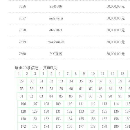
7656
a541886
50,000.00 元
7657
andywenji
50,000.00 元
7658
dhbt2021
50,000.00 元
7659
magicsun76
50,000.00 元
7660
YY直播
50,000.00 元
每页20条信息，共663页
1
2
3
4
5
6
7
8
9
10
11
12
13
29
30
31
32
33
34
35
36
37
38
39
55
56
57
58
59
60
61
62
63
64
65
81
82
83
84
85
86
87
88
89
90
91
9
106
107
108
109
110
111
112
113
114
11
128
129
130
131
132
133
134
135
136
13
150
151
152
153
154
155
156
157
158
15
172
173
174
175
176
177
178
179
180
18