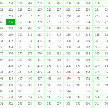
199
200
201
202
203
204
205
206
207
208
209
21
221
222
223
224
225
226
227
228
229
230
231
23
243
244
245
246
247
248
249
250
251
252
253
25
265
266
267
268
269
270
271
272
273
274
275
27
287
288
289
290
291
292
293
294
295
296
297
29
309
310
311
312
313
314
315
316
317
318
319
32
331
332
333
334
335
336
337
338
339
340
341
34
353
354
355
356
357
358
359
360
361
362
363
36
375
376
377
378
379
380
381
382
383
384
385
38
397
398
399
400
401
402
403
404
405
406
407
40
419
420
421
422
423
424
425
426
427
428
429
43
441
442
443
444
445
446
447
448
449
450
451
45
463
464
465
466
467
468
469
470
471
472
473
47
485
486
487
488
489
490
491
492
493
494
495
49
507
508
509
510
511
512
513
514
515
516
517
51
529
530
531
532
533
534
535
536
537
538
539
54
551
552
553
554
555
556
557
558
559
560
561
56