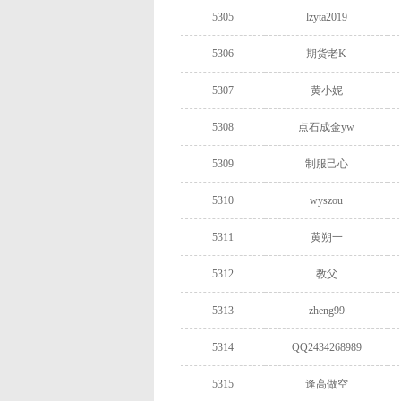
5305
lzyta2019
5306
期货老K
5307
黄小妮
5308
点石成金yw
5309
制服己心
5310
wyszou
5311
黄朔一
5312
教父
5313
zheng99
5314
QQ2434268989
5315
逢高做空