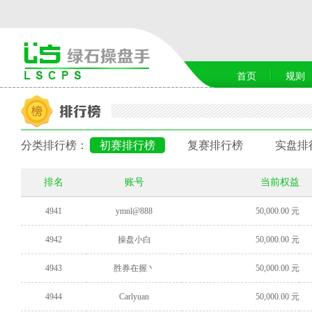
首页
规则
分类排行榜：
初赛排行榜
复赛排行榜
实盘排
排名
账号
当前权益
4941
ymnl@888
50,000.00 元
4942
操盘小白
50,000.00 元
4943
胜券在握丶
50,000.00 元
4944
Carlyuan
50,000.00 元