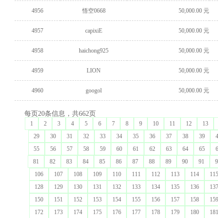
4956
悟空0668
50,000.00 元
4957
capixiE
50,000.00 元
4958
haichong925
50,000.00 元
4959
LION
50,000.00 元
4960
googol
50,000.00 元
每页20条信息，共662页
1
2
3
4
5
6
7
8
9
10
11
12
13
29
30
31
32
33
34
35
36
37
38
39
55
56
57
58
59
60
61
62
63
64
65
81
82
83
84
85
86
87
88
89
90
91
9
106
107
108
109
110
111
112
113
114
11
128
129
130
131
132
133
134
135
136
13
150
151
152
153
154
155
156
157
158
15
172
173
174
175
176
177
178
179
180
18