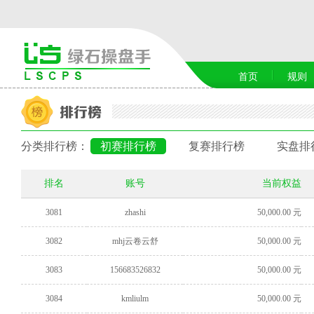
首页
规则
分类排行榜：
初赛排行榜
复赛排行榜
实盘排
排名
账号
当前权益
3081
zhashi
50,000.00 元
3082
mhj云卷云舒
50,000.00 元
3083
156683526832
50,000.00 元
3084
kmliulm
50,000.00 元