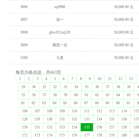
3096
zq9988
50,000.00 元
3097
淡一
50,000.00 元
3098
gbw911zq520
50,000.00 元
3099
期货一念
50,000.00 元
3100
七喜
50,000.00 元
每页20条信息，共663页
1
2
3
4
5
6
7
8
9
10
11
12
13
29
30
31
32
33
34
35
36
37
38
39
55
56
57
58
59
60
61
62
63
64
65
81
82
83
84
85
86
87
88
89
90
91
9
106
107
108
109
110
111
112
113
114
11
128
129
130
131
132
133
134
135
136
13
150
151
152
153
154
155
156
157
158
15
172
173
174
175
176
177
178
179
180
18