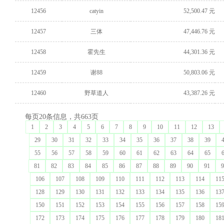
12456
catyin
52,500.47 元
12457
三体
47,446.76 元
12458
霍先生
44,301.36 元
12459
谢88
50,803.06 元
12460
野草道人
43,387.26 元
每页20条信息，共663页
1
2
3
4
5
6
7
8
9
10
11
12
13
29
30
31
32
33
34
35
36
37
38
39
55
56
57
58
59
60
61
62
63
64
65
81
82
83
84
85
86
87
88
89
90
91
9
106
107
108
109
110
111
112
113
114
11
128
129
130
131
132
133
134
135
136
13
150
151
152
153
154
155
156
157
158
15
172
173
174
175
176
177
178
179
180
18