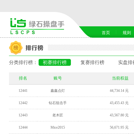
首页
规则
分类排行榜：
初赛排行榜
复赛排行榜
实盘排
排名
账号
当前权益
12441
鑫鑫点灯
44,734.14 元
12442
钻石狙击手
43,455.43 元
12443
老木匠
43,567.80 元
12444
Mice2015
56,671.95 元