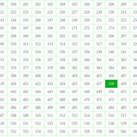
199
200
201
202
203
204
205
206
207
208
209
21
221
222
223
224
225
226
227
228
229
230
231
23
243
244
245
246
247
248
249
250
251
252
253
25
265
266
267
268
269
270
271
272
273
274
275
27
287
288
289
290
291
292
293
294
295
296
297
29
309
310
311
312
313
314
315
316
317
318
319
32
331
332
333
334
335
336
337
338
339
340
341
34
353
354
355
356
357
358
359
360
361
362
363
36
375
376
377
378
379
380
381
382
383
384
385
38
397
398
399
400
401
402
403
404
405
406
407
40
419
420
421
422
423
424
425
426
427
428
429
43
441
442
443
444
445
446
447
448
449
450
451
45
463
464
465
466
467
468
469
470
471
472
473
47
485
486
487
488
489
490
491
492
493
494
495
49
507
508
509
510
511
512
513
514
515
516
517
51
529
530
531
532
533
534
535
536
537
538
539
54
551
552
553
554
555
556
557
558
559
560
561
56