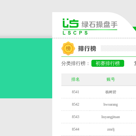
分类排行榜：
初赛排行榜
排名
账号
8541
杨树碧
8542
hwoarang
8543
liuyangjituan
8544
zmrlj