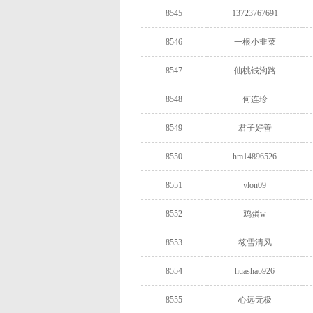
8545
13723767691
8546
一根小韭菜
8547
仙桃钱沟路
8548
何连珍
8549
君子好善
8550
hm14896526
8551
vlon09
8552
鸡蛋w
8553
筱雪清风
8554
huashao926
8555
心远无极