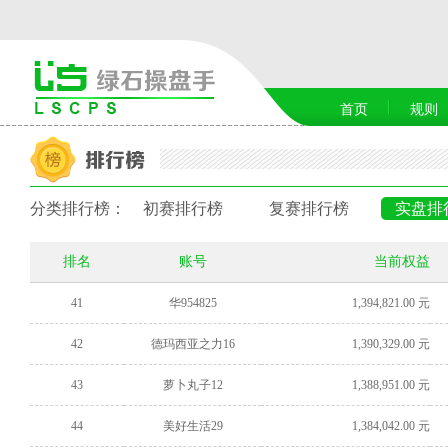
首页
规则
分类排行榜：
初赛排行榜
复赛排行榜
实盘排
排名
账号
当前权益
41
华954825
1,394,821.00 元
42
德玛西亚之力16
1,390,329.00 元
43
萝卜丸子12
1,388,951.00 元
44
美好生活29
1,384,042.00 元